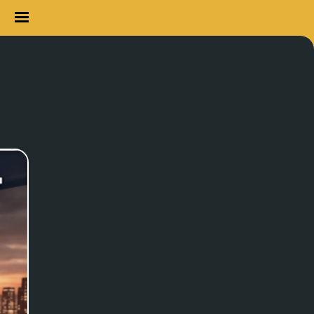
Главная
Личный кабинет
1. ИИ текст
2. ИИ картинки
3. ИИ картинки + текс
Демо